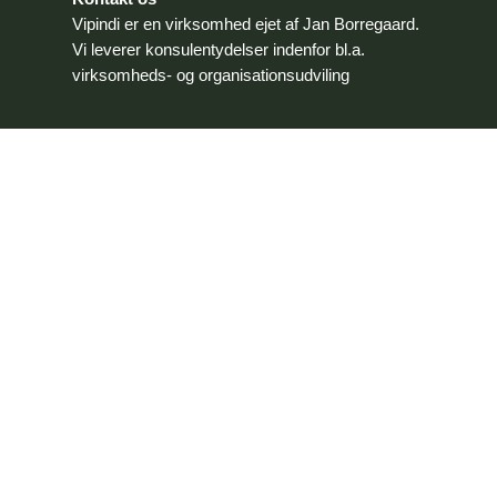
Vipindi er en virksomhed ejet af Jan Borregaard.
Vi leverer konsulentydelser indenfor bl.a.
virksomheds- og organisationsudviling
Jan Borregaard
jan@vipindi.dk
+45 2170 3625
Cookie-politik
|
Privatlivspolitik
Vipindi v/Jan Borregaard
| Pandurosvej 3 | 8600
Silkeborg | CVR:
26640709