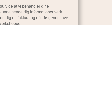
 du vide at vi behandler dine
 kunne sende dig informationer vedr.
e dig en faktura og efterfølgende lave
t/workshoppen.
 vi sletter oplysningerne når vi ikke
 eller er forpligtet til at opbevare dem jf.
datapolitik
.
Jan Borregaard