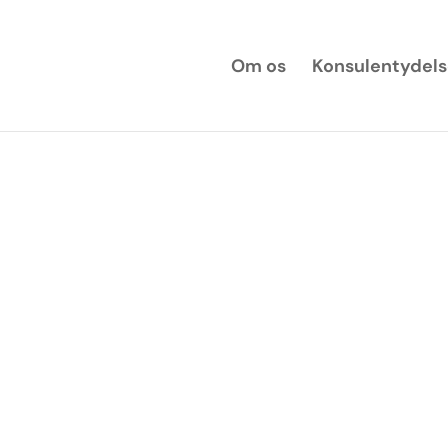
Om os
Konsulentydels
Vipindi