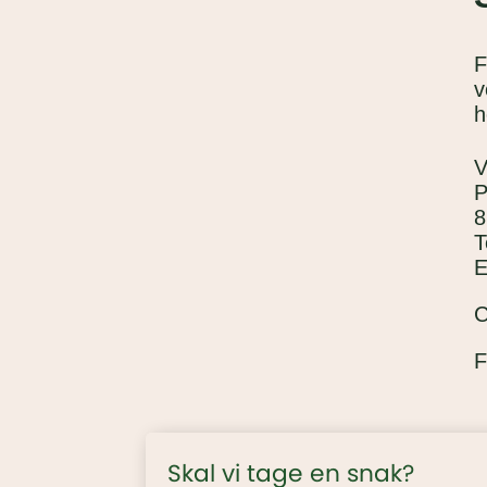
F
v
h
V
P
8
T
E
F
Skal vi tage en snak?