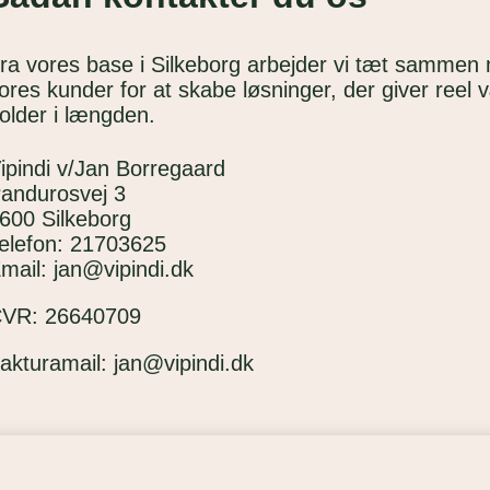
ra vores base i Silkeborg arbejder vi tæt sammen
ores kunder for at skabe løsninger, der giver reel 
older i længden.
ipindi v/Jan Borregaard
andurosvej 3
600 Silkeborg
elefon: 21703625
mail: jan@vipindi.dk
CVR:
26640709
akturamail: jan@vipindi.dk