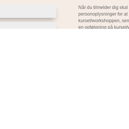
Når du tilmelder dig skal
personoplysninger for at
kurset/workshoppen, send
en opfølgning på kurse
Derudover skal du vide at
længere har behov for dem,
lovgivningen.
Ja tak, ring mig op
Læs mere i vores
Person
af Jan Borregaard.