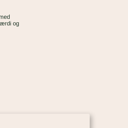
 med
værdi og